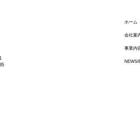
古い設備、まだ使える
【Blog】松永製作所
ん。既設設備の改造・
感謝祭を開催しました
相談ページを公開しま
し！」へ～
ホーム
会社案
事業内
1
NEWS/
35