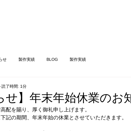
NEWS
ホーム
会社案内
事業内容
採用情報
らせ
製作実績
BLOG
製作実績
読了時間: 1分
らせ】年末年始休業のお
ご高配を賜り、厚く御礼申し上げます。
は下記の期間、年末年始の休業とさせていただきます。