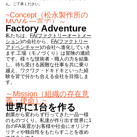
ん。ご了承ください。
~Concept（松永製作所の
MVVを一言で）～
Factory Adventure
私たちは、
FA(ファクトリーオートメー
ション)
の会社から、
FA(ファクトリー
アドベンチャー)
の会社へ進化していき
ます.工場（モノづくり）は冒険の連続
です。様々な技術者・職人の力を結集
し、待ち受ける困難な仕事を共に乗り
越え、ワクワク・ドキドキといった経
験を皆で分かち合える会社を目指しま
す。
～Mission（組織の存在意
義・使命）~
世界に1台を作る
創業から変わらず行ってきた一品一様
のものづくり。私達が作り出す世界に1
台のFA装置がお客様や社会にオリジナ
リティや独自性をもたらすことを改め