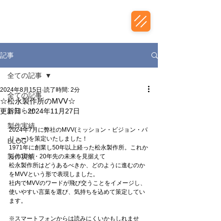
株式会社松永製作所
記事
全ての記事
2024年8月15日
読了時間: 2分
全ての記事
☆松永製作所のMVV☆
お知らせ
更新日：
2024年11月27日
製作実績
2024年7月に弊社のMVV(ミッション・ビジョン・バ
リュー)を策定いたしました！
BLOG
1971年に創業し50年以上経った松永製作所。これか
製作実績
らの10年・20年先の未来を見据えて
松永製作所はどうあるべきか、どのように進むのか
をMVVという形で表現しました。
社内でMVVのワードが飛び交うことをイメージし、
使いやすい言葉を選び、気持ちを込めて策定してい
ます。
※スマートフォンからは読みにくいかもしれませ