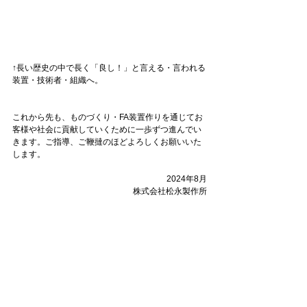
↑長い歴史の中で長く「良し！」と言える・言われる
装置・技術者・組織へ。
これから先も、ものづくり・FA装置作りを通じてお
客様や社会に貢献していくために一歩ずつ進んでい
きます。ご指導、ご鞭撻のほどよろしくお願いいた
します。
2024年8月
株式会社松永製作所
お知らせ
BLOG