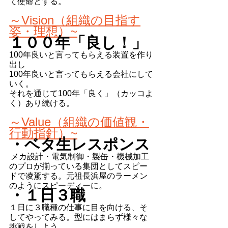
て使命とする。
～Vision（組織の目指す
姿・理想）~
１００年「良し！」
100年良いと言ってもらえる装置を作り
出し
100年良いと言ってもらえる会社にして
いく。
それを通じて100年「良く」（カッコよ
く）あり続ける。
～Value（組織の価値観・
行動指針）~
・ベタ生レスポンス
メカ設計・電気制御・製缶・機械加工
のプロが揃っている集団としてスピー
ドで凌駕する。元祖長浜屋のラーメン
のようにスピーディーに。
・１日３職
１日に３職種の仕事に目を向ける、そ
してやってみる。型にはまらず様々な
挑戦をしよう。