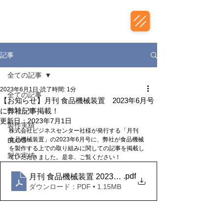
株式会社松永製作所
記事
全ての記事
2023年6月1日
読了時間: 1分
全ての記事
【お知らせ】月刊 食品機械装置 2023年6月号
お知らせ
に弊社記事掲載！
更新日：
2023年7月1日
製作実績
株式会社ビジネスセンター社様が発行する「月刊　
食品機械装置」の2023年6月号に、弊社が食品機械
BLOG
を製作する上での取り組みに関しての記事を掲載し
製作実績
ていただきました。是非、ご覧ください！
.pdf
月刊 食品機械装置 2023年6月
ダウンロード：PDF • 1.15MB