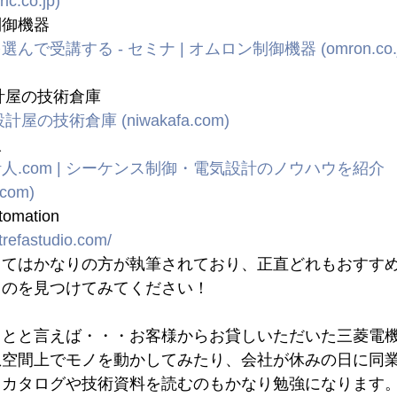
ric.co.jp
)
制御機器
選んで受講する - セミナ | オムロン制御機器 (
omron.co.
計屋の技術倉庫
設計屋の技術倉庫 (
niwakafa.com
)
人
人.com
 | シーケンス制御・電気設計のノウハウを紹介 
.com
)
tomation
ntrefastudio.com/
してはかなりの方が執筆されており、正直どれもおすす
ものを見つけてみてください！
とと言えば・・・お客様からお貸しいただいた三菱電機
想空間上でモノを動かしてみたり、会社が休みの日に同
・カタログや技術資料を読むのもかなり勉強になります