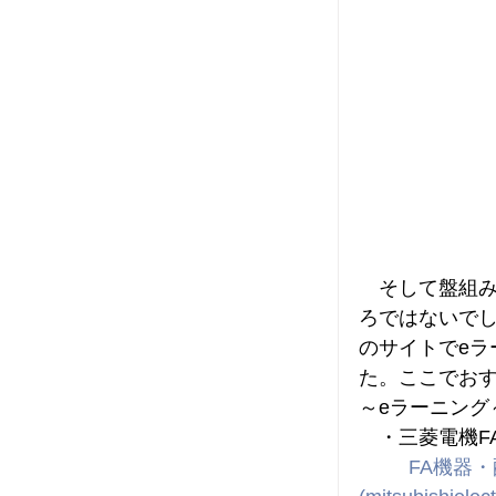
　そして盤組
ろではないで
のサイトでeラ
た。ここでお
～eラーニング
　・三菱電機F
FA機器・