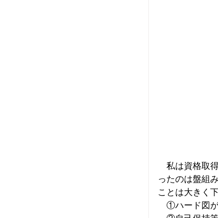
　私は資格取
ったのは盤組
ことは大きく下
　①ハード図