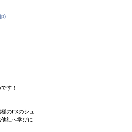
jp
)
めです！
様のFXのシュ
業他社へ学びに
。