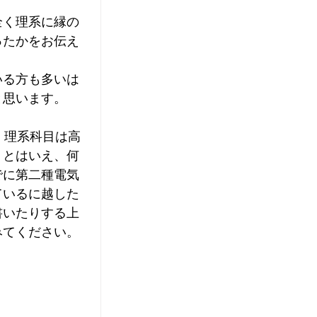
全く理系に縁の
ったかをお伝え
いる方も多いは
と思います。
、理系科目は高
。とはいえ、何
でに第二種電気
ているに越した
書いたりする上
みてください。