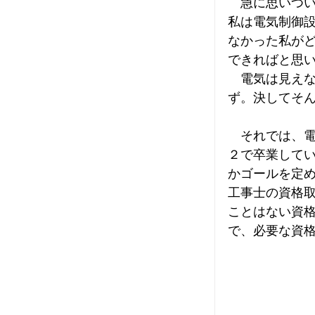
　急に思いつ
私は電気制御
なかった私が
できればと思
　電気は見え
ず。決してそ
　それでは、電
２で卒業して
かゴールを定
工事士の資格
ことはない資
で、必要な資