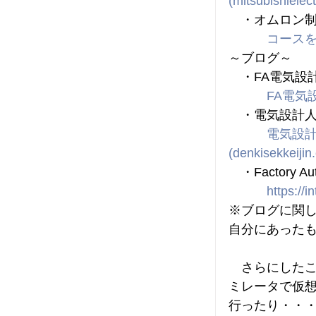
(
mitsubishielect
　・オムロン
コースを
～ブログ～
　・FA電気設
FA電気
　・電気設計
電気設計
(
denkisekkeijin
　・Factory Au
https://i
※ブログに関
自分にあった
　さらにしたこ
ミレータで仮
行ったり・・