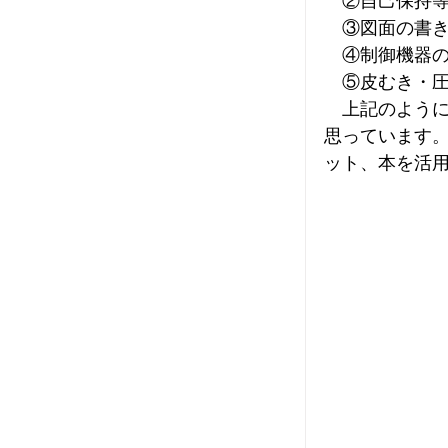
　②自己保持
　③図面の書
　④制御機器
　⑤皮むき・
　上記のよう
思っています
ット、本を活