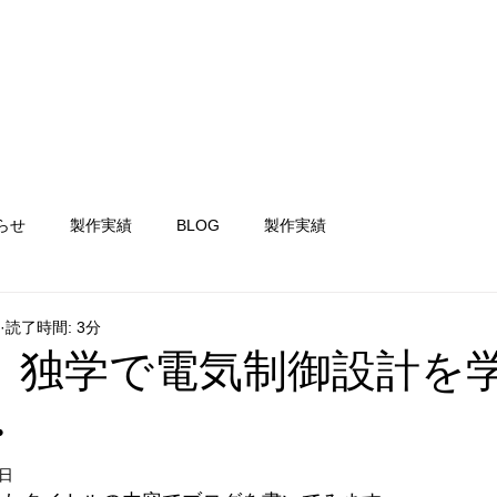
NEWS
ホーム
会社案内
事業内容
採用情報
らせ
製作実績
BLOG
製作実績
読了時間: 3分
og】独学で電気制御設計を
・
6日