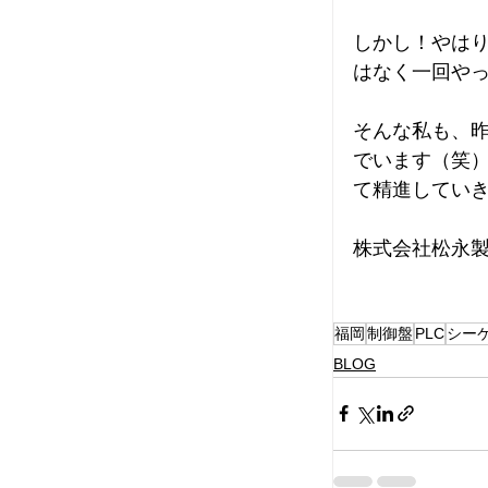
しかし！やは
はなく一回や
そんな私も、
でいます（笑）
て精進してい
株式会社松永
福岡
制御盤
PLC
シー
BLOG